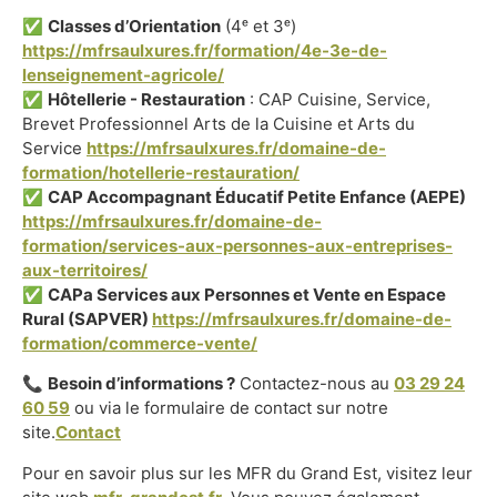
✅
Classes d’Orientation
(4ᵉ et 3ᵉ)
https://mfrsaulxures.fr/formation/4e-3e-de-
lenseignement-agricole/
✅
Hôtellerie - Restauration
: CAP Cuisine, Service,
Brevet Professionnel Arts de la Cuisine et Arts du
Service
https://mfrsaulxures.fr/domaine-de-
formation/hotellerie-restauration/
✅
CAP Accompagnant Éducatif Petite Enfance (AEPE)
https://mfrsaulxures.fr/domaine-de-
formation/services-aux-personnes-aux-entreprises-
aux-territoires/
✅
CAPa Services aux Personnes et Vente en Espace
Rural (SAPVER)
https://mfrsaulxures.fr/domaine-de-
formation/commerce-vente/
📞
Besoin d’informations ?
Contactez-nous au
03 29 24
60 59
ou via le formulaire de contact sur notre
site.
Contact
Pour en savoir plus sur les MFR du Grand Est, visitez leur