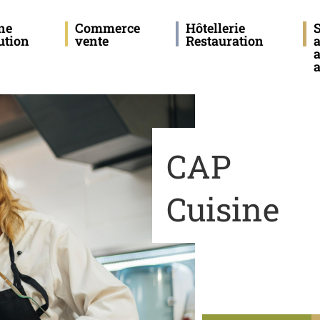
une
Commerce
Hôtellerie
S
ution
vente
Restauration
a
a
CAP
Cuisine