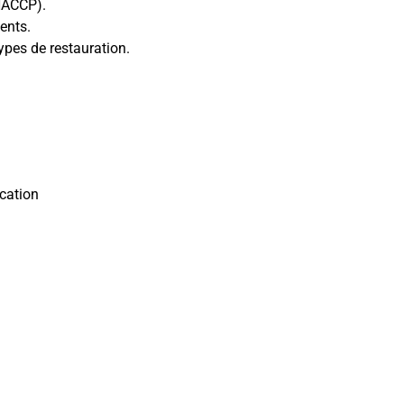
(HACCP).
ents.
ypes de restauration.
ication